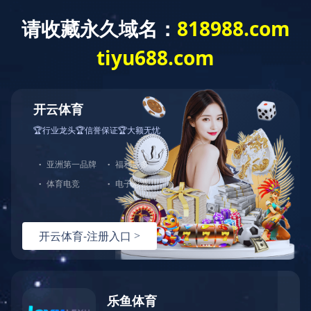
九游网
切
换
导
航
顺利完成国家税务总局福建省税